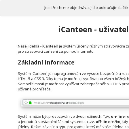
Jestliže chcete objednávat jídlo pokračujte tlačí
iCanteen - uživate
Naše jídelna - iCanteen je systém určený různým stravovacím z
pro stravovací zařízení za pomoci internetu.
Základní informace
Systém iCanteen je naprogramován ve vysoce bezpečné a rozsáh
HTML 5 a CSS 3. Díky tomu je možno ji využívat na všech běžných
Samozřejmostí je možnost využívat zabezpečeného HTTPS proto
užívané prohlížeče.
Systém může být provozován ve dvou režimech. Tzv.
on-line
re
a jednotná s ostatními částmi systému a tzv.
off-line
režim, kdy
jídelny. Režim závisí na typu programu, který má vaše jídelna 