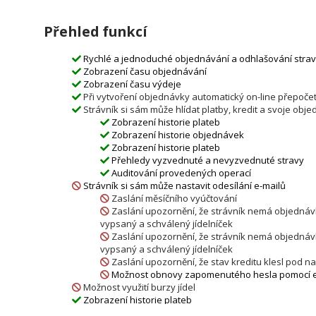
Přehled funkcí
Rychlé a jednoduché objednávání a odhlašování strav
Zobrazení času objednávání
Zobrazení času výdeje
Při vytvoření objednávky automatický on-line přepočet
Strávník si sám může hlídat platby, kredit a svoje obj
Zobrazení historie plateb
Zobrazení historie objednávek
Zobrazení historie plateb
Přehledy vyzvednuté a nevyzvednuté stravy
Auditování provedených operací
Strávník si sám může nastavit odesílání e-mailů
Zaslání měsíčního vyúčtování
Zaslání upozornění, že strávník nemá objednávky
vypsaný a schválený jídelníček
Zaslání upozornění, že strávník nemá objednávky
vypsaný a schválený jídelníček
Zaslání upozornění, že stav kreditu klesl pod 
Možnost obnovy zapomenutého hesla pomocí e
Možnost využití burzy jídel
Zobrazení historie plateb
Dobíjení kreditu pomocí platební brány ComGate